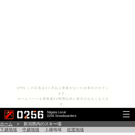
[PR] この広告は3ヶ月以上更新がないため表示されてい
ます。
ホームページを更新後24時間以内に表示されなくなりま
す。
Niigata Local
0256 Snowboarders
ホーム
> 新潟県内のスキー場
下越地域
中越地域
上越地域
佐渡地域