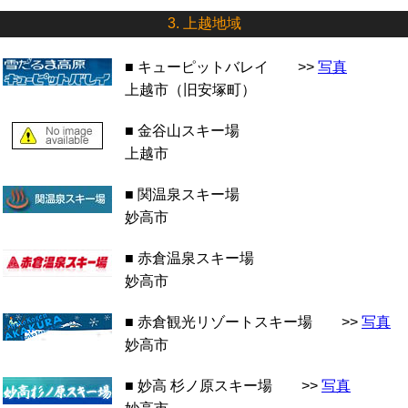
3. 上越地域
■ キューピットバレイ >>
写真
上越市（旧安塚町）
■ 金谷山スキー場
上越市
■ 関温泉スキー場
妙高市
■ 赤倉温泉スキー場
妙高市
■ 赤倉観光リゾートスキー場 >>
写真
妙高市
■ 妙高 杉ノ原スキー場 >>
写真