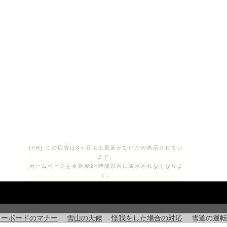
[PR] この広告は3ヶ月以上更新がないため表示されてい
ます。
ホームページを更新後24時間以内に表示されなくなりま
す。
ノーボードのマナー
雪山の天候
怪我をした場合の対応
雪道の運