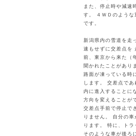
また、停止時や減速
す。 ４ＷＤのよう
です。
新潟県内の雪道を走
速もせずに交差点を 
前、東京から来た（
聞かれたことがあり
路面が凍っている時
します。 交差点で
内に進入することに
方向を変えることが
交差点手前で停止で
りません。 自分の
ります。 特に、ト
そのような車が後ろ