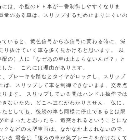
時には、小型のＦＦ車が一番制御しやすくなりま
な重量のある車は、スリップするため止まりにくいの
っていると、黄色信号から赤信号に変わる時に、減
走り抜けていく車を多く見かけると思います。 以
年配の）人に「なぜあの車は止まらないんだ？」と
ました。 これには理由があります。
に、ブレーキを踏むとタイヤがロックし、スリップ
あれば、スリップして車を制御できないまま、交差点
なります。 スリップしている間はハンドル操作では
できないため、どこへ進むかわかりません。 仮に、
きたとしても、後続の車も同様に停止できるとは限
車が止まったと思ったら、追突されるということにな
ラックなどの大型車両は、なかなか止まれないので、
にいる 場合は「後ろの車が急ブレーキをかけなくて