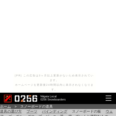
[PR] この広告は3ヶ月以上更新がないため表示されてい
ます。
ホームページを更新後24時間以内に表示されなくなりま
す。
Niigata Local
0256 Snowboarders
ホーム
> スノーボードの道具
道具の選び方
ブーツ
バインディング
スノーボードの板
ウェ