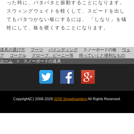
った時に、バタバタと振動することになります。
スウィングウェイトを軽くして、スピードを出し
てもバタつかない板にするには、 「しなり」を犠
牲にして、板を硬くすることになります。
道具の選び方
ブーツ
バインディング
スノーボードの板
ウェ
ア
ゴーグル
グローブ、ビーニー等
持っていくと便利なもの
ホーム
> スノーボードの道具
Copyright(C) 2008-
2026
0256 Snowboarders
All Rights Reserved.