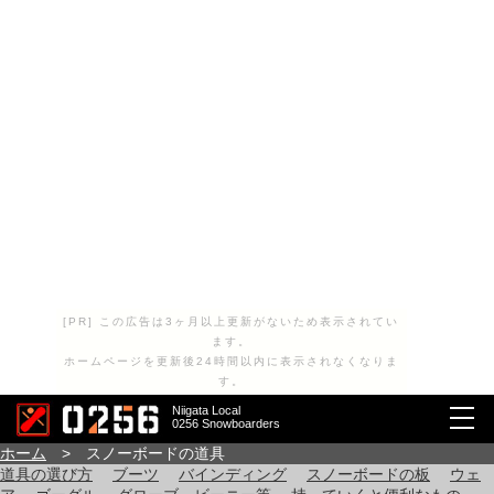
[PR] この広告は3ヶ月以上更新がないため表示されてい
ます。
ホームページを更新後24時間以内に表示されなくなりま
す。
Niigata Local
0256 Snowboarders
ホーム
> スノーボードの道具
道具の選び方
ブーツ
バインディング
スノーボードの板
ウェ